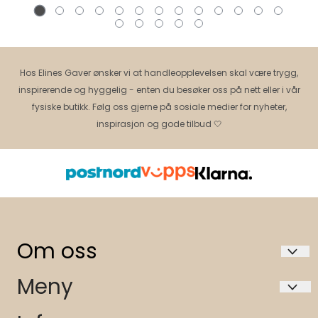
Hos Elines Gaver ønsker vi at handleopplevelsen skal være trygg,
inspirerende og hyggelig - enten du besøker oss på nett eller i vår
fysiske butikk. Følg oss gjerne på sosiale medier for nyheter,
inspirasjon og gode tilbud 🤍
Om oss
Elines gaver AS 991472924 mva
Meny
Storgata 27
Hvem er vi?