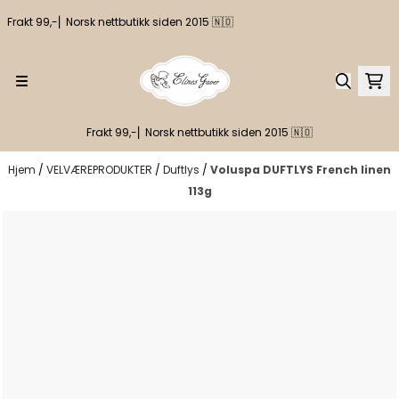
Hopp til innhold
Frakt 99,-⎢ Norsk nettbutikk siden 2015 🇳🇴
Frakt 99,-⎢ Norsk nettbutikk siden 2015 🇳🇴
Hjem
/
VELVÆREPRODUKTER
/
Duftlys
/
Voluspa DUFTLYS French linen
113g