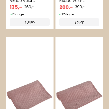
Bikube Velur ...
Bikube Velur ...
135,-
200,-
269,-
399,-
På lager
På lager
Kjøp
Kjøp