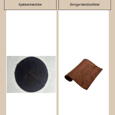
Kjøkkentekstiler
Øvrige tekstilartikler