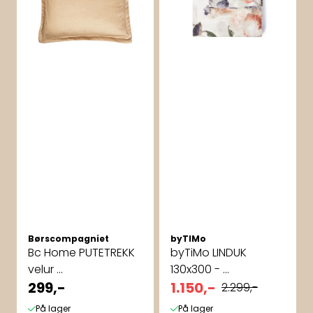
Børscompagniet
byTIMo
Bc Home PUTETREKK
byTiMo LINDUK
velur ...
130x300 - ...
299,-
1.150,-
2.299,-
På lager
På lager