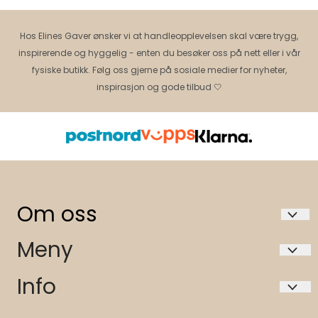
Hos Elines Gaver ønsker vi at handleopplevelsen skal være trygg,
inspirerende og hyggelig - enten du besøker oss på nett eller i vår
fysiske butikk. Følg oss gjerne på sosiale medier for nyheter,
inspirasjon og gode tilbud 🤍
Om oss
Elines gaver AS 991472924 mva
Meny
Storgata 27
Hvem er vi?
Info
3674 Notodden
Butikken vår i Notodden
Hvem er vi?
Org. nr. 991472924