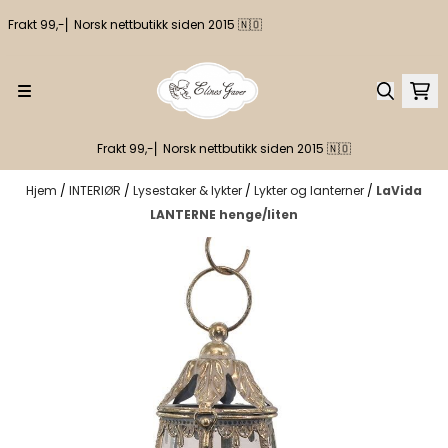
Hopp til innhold
Frakt 99,-⎢ Norsk nettbutikk siden 2015 🇳🇴
Frakt 99,-⎢ Norsk nettbutikk siden 2015 🇳🇴
Hjem
/
INTERIØR
/
Lysestaker & lykter
/
Lykter og lanterner
/
LaVida
LANTERNE henge/liten