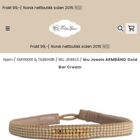
Hopp til innhold
Frakt 99,-⎢ Norsk nettbutikk siden 2015 🇳🇴
Frakt 99,-⎢ Norsk nettbutikk siden 2015 🇳🇴
Hjem
/
SMYKKER & TILBEHØR
/
IBU JEWELS
/
Ibu Jewels ARMBÅND Gold
Bar Cream