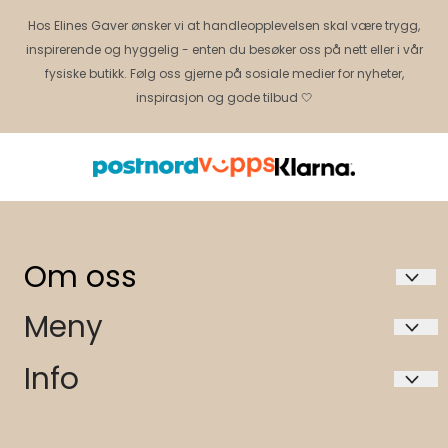
Hos Elines Gaver ønsker vi at handleopplevelsen skal være trygg,
inspirerende og hyggelig - enten du besøker oss på nett eller i vår
fysiske butikk. Følg oss gjerne på sosiale medier for nyheter,
inspirasjon og gode tilbud 🤍
Om oss
Elines gaver AS 991472924 mva
Meny
Storgata 27
Hvem er vi?
Info
3674 Notodden
Butikken vår i Notodden
Hvem er vi?
Org. nr. 991472924
Kontakt oss