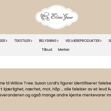
SER
TEKSTILER
BELYSNING
VELVÆREPRODUKTER
S
Tilbud
Merker
e til Willow Tree. Susan Lordi’s figurer identifiserer følelse
ærlighet, nærhet, mot, håp ... alle følelser av et levd liv
leverandøren og også mange andre kjente merkevarer inne